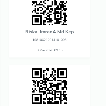
Riskal ImranA.Md.Kep
198106212014101003
8 Mei 2026 09:45