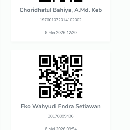
Choridhatul Bahiya, A.Md. Keb
197601072014102002
8 Mei 2026 12:20
Eko Wahyudi Endra Setiawan
20170889436
8 Mei 2026 09:54