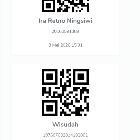
Ira Retno Ningsiwi
20160591389
8 Mei 2026 15:31
Wisudah
197607032014102001